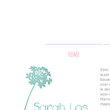
O
natu
Home
Voor 
waar 
bouwe
voor 
Ik de
voor 
Hiero
meest