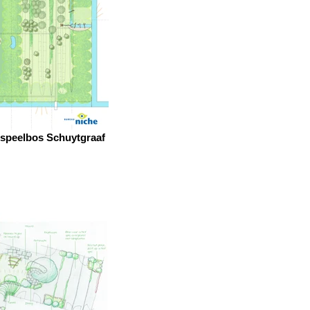
 speelbos Schuytgraaf