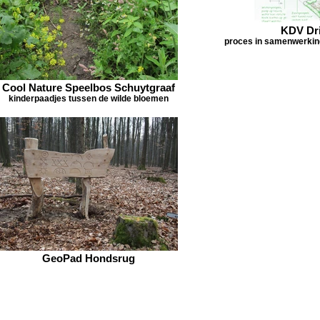
KDV Dri
proces in samenwerkin
Cool Nature Speelbos Schuytgraaf
kinderpaadjes tussen de wilde bloemen
GeoPad Hondsrug
TLE
TITLE