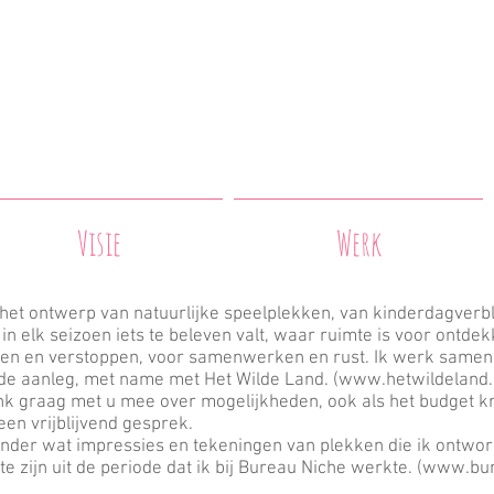
ntwerp & aanleg
urlijke speelplekken
Visie
Werk
het ontwerp van natuurlijke speelplekken, van kinderdagverbli
in elk seizoen iets te beleven valt, waar ruimte is voor ontd
n en verstoppen, voor samenwerken en rust. Ik werk samen 
de aanleg, met name met Het Wilde Land. (
www.hetwildeland.
nk graag met u mee over mogelijkheden, ook als het budget kr
een vrijblijvend gesprek.
nder wat impressies en tekeningen van plekken die ik ontwor
e zijn uit de periode dat ik bij Bureau Niche werkte. (
www.bur